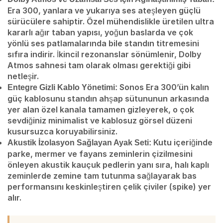
Era 300, yanlara ve yukarıya ses ateşleyen güçlü
sürücülere sahiptir. Özel mühendislikle üretilen ultra
kararlı ağır taban yapısı, yoğun baslarda ve çok
yönlü ses patlamalarında bile standın titremesini
sıfıra indirir. İkincil rezonanslar sönümlenir, Dolby
Atmos sahnesi tam olarak olması gerektiği gibi
netleşir.
Sonos Era 300’ün kalın
Entegre Gizli Kablo Yönetimi:
güç kablosunu standın ahşap sütununun arkasında
yer alan özel kanala tamamen gizleyerek, o çok
sevdiğiniz minimalist ve kablosuz görsel düzeni
kusursuzca koruyabilirsiniz.
Kutu içeriğinde
Akustik İzolasyon Sağlayan Ayak Seti:
parke, mermer ve fayans zeminlerin çizilmesini
önleyen akustik kauçuk pedlerin yanı sıra, halı kaplı
zeminlerde zemine tam tutunma sağlayarak bas
performansını keskinleştiren çelik çiviler (spike) yer
alır.