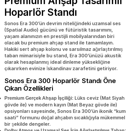
Premium Ahşap Tasarımlı
Hoparlör Standı
Sonos Era 300’ün devrim niteliğindeki uzamsal ses
(Spatial Audio) gücünü ve fütüristik tasarımını,
yaşam alanınızın en prestijli mobilyalarından biri
olacak bu premium ahşap stand ile tamamlayın.
Hakiki sert ahşap kolonu ve sarsılmaz ağırlaştırılmış
taban mimarisiyle bu stand, Era 300’ünüzü akustik
olarak hesaplanmış ideal dinleme yüksekliğine
çıkarırken evinize İskandinav zarafetini getiriyor.
Sonos Era 300 Hoparlör Standı Öne
Çıkan Özellikleri
Lüks ceviz (Mat Siyah
Premium Gerçek Ahşap İşçiliği:
gövde ile) ve modern kayın (Mat Beyaz gövde ile)
opsiyonları sayesinde, Sonos Era 300’ün ikonik “kum
saati” formunu doğal ahşabın sıcaklığıyla mükemmel
bir şekilde dengeler.
Dolby Atmos ve Uzamsal Ses İçin Ağırlaştırılmış Taban: