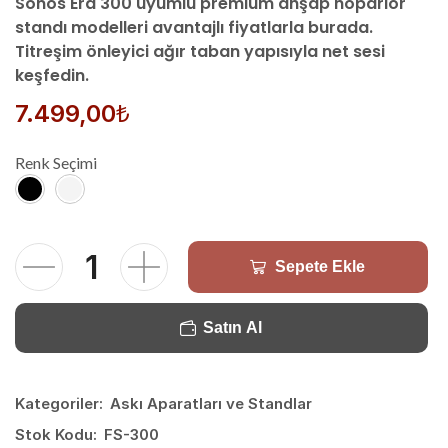
Sonos Era 300 uyumlu premium ahşap hoparlör
standı modelleri avantajlı fiyatlarla burada.
Titreşim önleyici ağır taban yapısıyla net sesi
keşfedin.
7.499,00
₺
Renk Seçimi
Sepete Ekle
Satın Al
Kategoriler:
Askı Aparatları ve Standlar
Stok Kodu:
FS-300