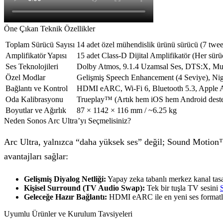
Öne Çıkan Teknik Özellikler
Toplam Sürücü Sayısı
14 adet özel mühendislik ürünü sürücü (7 tw
Amplifikatör Yapısı
15 adet Class-D Dijital Amplifikatör (Her sür
Ses Teknolojileri
Dolby Atmos, 9.1.4 Uzamsal Ses, DTS:X, Mu
Özel Modlar
Gelişmiş Speech Enhancement (4 Seviye), N
Bağlantı ve Kontrol
HDMI eARC, Wi-Fi 6, Bluetooth 5.3, Apple A
Oda Kalibrasyonu
Trueplay™ (Artık hem iOS hem Android deste
Boyutlar ve Ağırlık
87 × 1142 × 116 mm / ~6.25 kg
Neden Sonos Arc Ultra’yı Seçmelisiniz?
Arc Ultra, yalnızca “daha yüksek ses” değil; Sound Motion™
avantajları sağlar:
Gelişmiş Diyalog Netliği:
Yapay zeka tabanlı merkez kanal tasar
Kişisel Surround (TV Audio Swap):
Tek bir tuşla TV sesini
Geleceğe Hazır Bağlantı:
HDMI eARC ile en yeni ses formatları
Uyumlu Ürünler ve Kurulum Tavsiyeleri