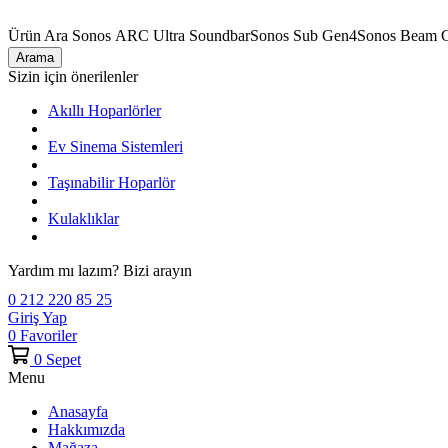
Ürün Ara
Sonos ARC Ultra Soundbar
Sonos Sub Gen4
Sonos Beam 
Arama
Sizin için önerilenler
Akıllı Hoparlörler
Ev Sinema Sistemleri
Taşınabilir Hoparlör
Kulaklıklar
Yardım mı lazım? Bizi arayın
0 212 220 85 25
Giriş Yap
0
Favoriler
0
Sepet
Menu
Anasayfa
Hakkımızda
Mağaza