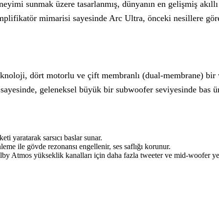
neyimi sunmak üzere tasarlanmış, dünyanın en gelişmiş akıllı 
plifikatör mimarisi sayesinde Arc Ultra, önceki nesillere göre
eknoloji, dört motorlu ve çift membranlı (dual-membrane) bir w
yesinde, geleneksel büyük bir subwoofer seviyesinde bas üre
i yaratarak sarsıcı baslar sunar.
eme ile gövde rezonansı engellenir, ses saflığı korunur.
y Atmos yükseklik kanalları için daha fazla tweeter ve mid-woofer yerl