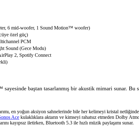
eeter, 6 mid-woofer, 1 Sound Motion™ woofer)
ücüye özel güç)
ltichannel PCM
ight Sound (Gece Modu)
irPlay 2, Spotify Connect
kli)
 sayesinde baştan tasarlanmış bir akustik mimari sunar. Bu s
ımı, en yoğun aksiyon sahnelerinde bile her kelimeyi kristal netliğind
Sonos Ace
kulaklıklara aktarın ve kimseyi rahatsız etmeden Dolby Atm
nı kayıpsız iletirken, Bluetooth 5.3 ile hızlı müzik paylaşımı sunar.