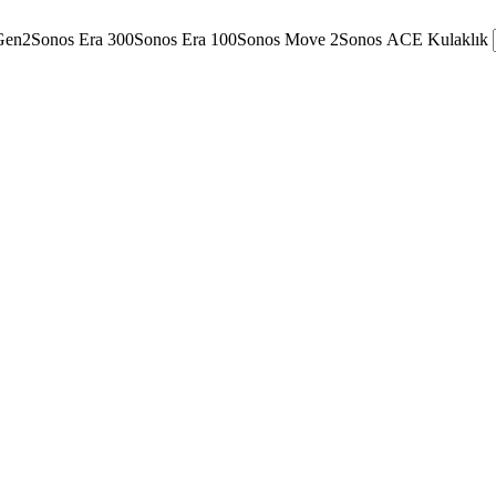
Gen2
Sonos Era 300
Sonos Era 100
Sonos Move 2
Sonos ACE Kulaklık