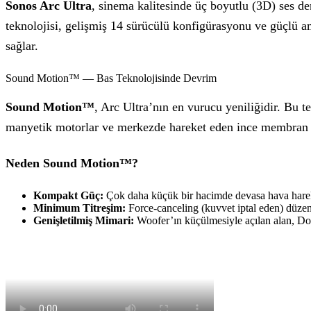
Sonos Arc Ultra
, sinema kalitesinde üç boyutlu (3D) ses de
teknolojisi, gelişmiş 14 sürücülü konfigürasyonu ve güçlü am
sağlar.
Sound Motion™ — Bas Teknolojisinde Devrim
Sound Motion™
, Arc Ultra’nın en vurucu yeniliğidir. Bu t
manyetik motorlar ve merkezde hareket eden ince membran sa
Neden Sound Motion™?
Kompakt Güç:
Çok daha küçük bir hacimde devasa hava hareket
Minimum Titreşim:
Force-canceling (kuvvet iptal eden) düzenl
Genişletilmiş Mimari:
Woofer’ın küçülmesiyle açılan alan, Dolb