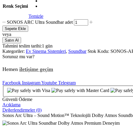
Renk Seçimi
Temizle
SONOS ARC Ultra Soundbar adet
Sepete Ekle
veya
Satın Al
Tahmini teslim tarihi:
1 gün
Kategoriler:
Ev Sinema Sistemleri
,
Soundbar
Stok Kodu:
SONOS-A
Sorunuz mu var?
Hemen
iletişime geçim
Facebook
Instagram
Youtube
Telegram
Güvenli Ödeme
Açıklama
Değerlendirmeler (0)
Sonos Arc Ultra – Sound Motion™ Teknolojili Dolby Atmos Soundb